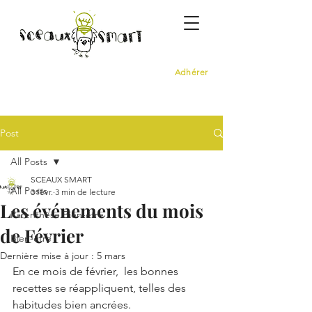
Adhérer
Post
All Posts
SCEAUX SMART
All Posts
3 févr.
3 min de lecture
Les événements du mois
Parenthèse Bien-être
de Février
Bien-être
Dernière mise à jour :
5 mars
En ce mois de février,  les bonnes 
recettes se réappliquent, telles des 
habitudes bien ancrées. 