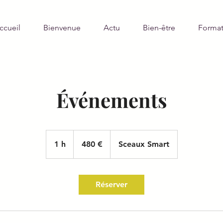
ccueil
Bienvenue
Actu
Bien-être
Format
Événements
480
euros
1 h
1
480 €
Sceaux Smart
Réserver