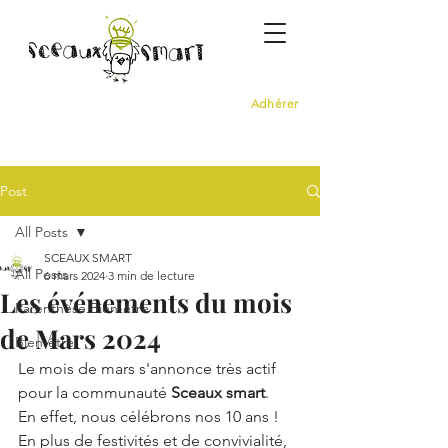
Adhérer
Post
All Posts
SCEAUX SMART
All Posts
6 mars 2024
3 min de lecture
Les événements du mois
Parenthèse Bien-être
de Mars 2024
Bien-être
Le mois de mars s'annonce très actif 
pour la communauté 
Sceaux smart
.
En effet, nous célébrons nos 10 ans !
En plus de festivités et de convivialité, 