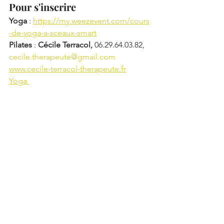
Pour s'inscrire
Yoga
 :
https://my.weezevent.com/cours
-de-yoga-a-sceaux-smart
Pilates
 : 
Cécile Terracol, 
06.29.64.03.82, 
cecile.therapeute@gmail.com
www.cecile-terracol-therapeute.fr
Yoga 