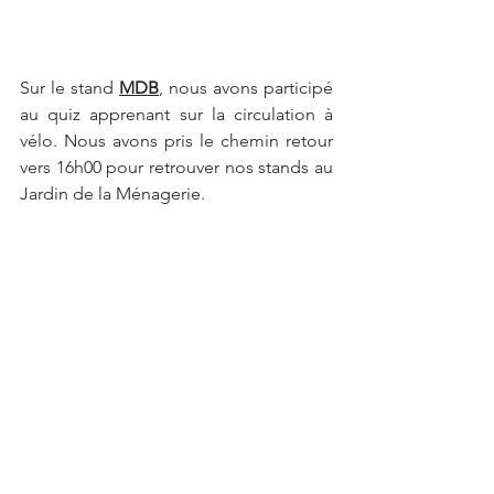
Sur le stand 
MDB
, nous avons participé 
au quiz apprenant sur la circulation à 
vélo. Nous avons pris le chemin retour 
vers 16h00 pour retrouver nos stands au 
Jardin de la Ménagerie.
Les enseignements de 
l’événement
Une belle découverte et de 
nouveaux liens avec l’association 
MDB Sceaux à vélo
L’exposition photos facilite les 
échanges