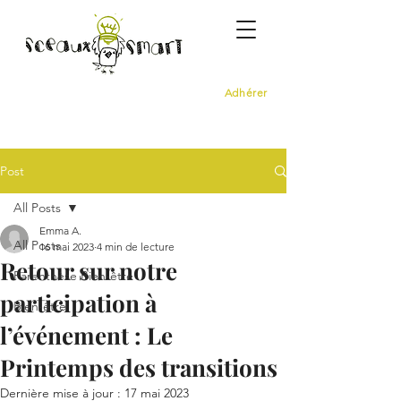
Adhérer
Post
All Posts
Emma A.
All Posts
16 mai 2023
4 min de lecture
Retour sur notre
Parenthèse Bien-être
participation à
Bien-être
l’événement : Le
Printemps des transitions
Dernière mise à jour :
17 mai 2023