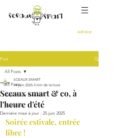
Adhérer
Post
All Posts
SCEAUX SMART
All Posts
19 juin 2025
3 min de lecture
Sceaux smart & co, à
Parenthèse Bien-être
l'heure d'été
Bien-être
Dernière mise à jour :
25 juin 2025
Soirée estivale, entrée 
libre !