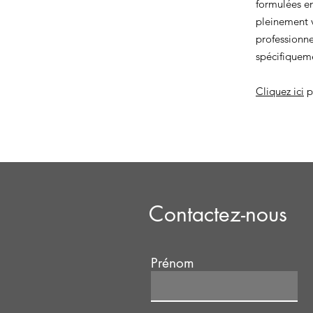
formulées en
pleinement v
professionne
spécifiquem
Cliquez ici
p
Contactez-nous
Prénom