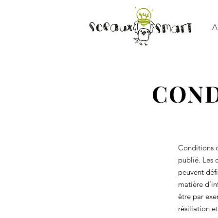
A
COND
Conditions d
publié. Les 
peuvent défi
matière d’in
être par exem
résiliation e