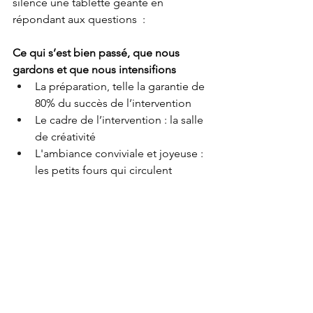
silence une tablette géante en 
répondant aux questions  :
Ce qui s’est bien passé, que nous 
gardons et que nous intensifions
La préparation, telle la garantie de 
80% du succès de l’intervention
Le cadre de l’intervention : la salle 
de créativité
L'ambiance conviviale et joyeuse : 
les petits fours qui circulent
La qualité de l’animation 
L’appui des supports visuels
L’assertivité des participants
Les temps de réflexion favorisant 
la créativité
La communication inter-
personnelle
A intensifier : sur un espace temps 