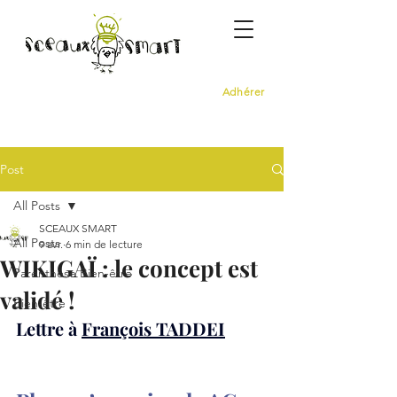
Adhérer
Post
All Posts
SCEAUX SMART
All Posts
9 avr.
6 min de lecture
WIKIGAÏ : le concept est
Parenthèse Bien-être
validé !
Bien-être
Lettre à 
François TADDEI